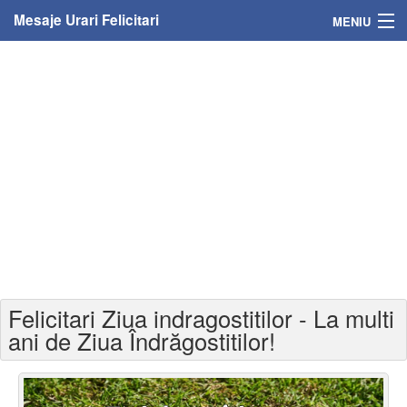
Mesaje Urari Felicitari
MENIU
Home
Mesaje
Felicitari
Felicitari cu nume
Felicitari persoane
Felicitari personalizate
Felicitari Ziua indragostitilor - La multi
Felicitari varsta
ani de Ziua Îndrăgostitilor!
Felicitari zilele anului