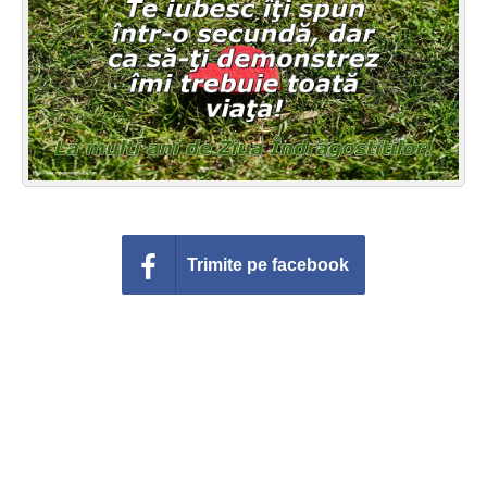
Felicitari zile saptamana
Felicitari muzicale
Felicitari muzicale personalizate
Felicitari animate
Invitatii personalizate
Trimite pe facebook
Conecteaza-te