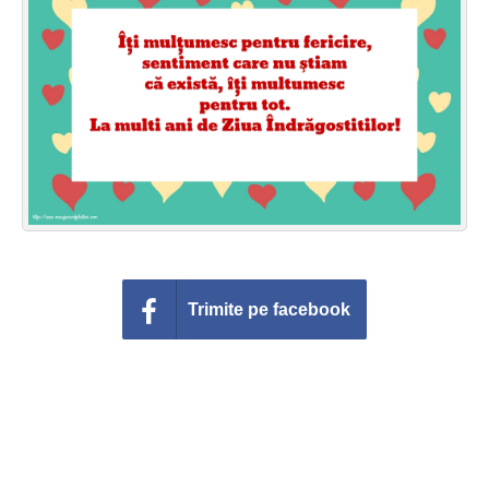
Felicitari zile saptamana
Felicitari muzicale
Felicitari muzicale personalizate
Felicitari animate
Invitatii personalizate
Conecteaza-te
Trimite pe facebook