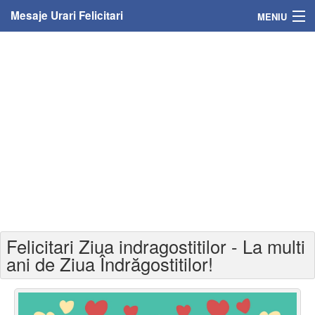
Mesaje Urari Felicitari
MENIU
Home
Mesaje
Felicitari
Felicitari cu nume
Felicitari persoane
Felicitari personalizate
Felicitari Ziua indragostitilor - La multi
Felicitari varsta
ani de Ziua Îndrăgostitilor!
Felicitari zilele anului