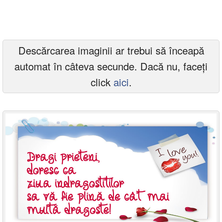
Felicitari zile saptamana
Felicitari muzicale
Descărcarea imaginii ar trebui să înceapă
Felicitari muzicale personalizate
automat în câteva secunde. Dacă nu, faceți
Felicitari animate
click
aici
.
Invitatii personalizate
Conecteaza-te