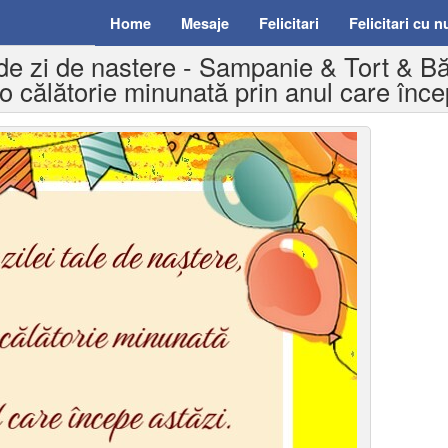
Home
Mesaje
Felicitari
Felicitari cu 
 de zi de nastere - Sampanie & Tort & Băr
z o călătorie minunată prin anul care înce