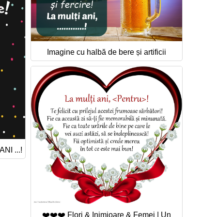
Imagine cu halbă de bere și artificii
NI ...!
❤️❤️❤️ Flori & Inimioare & Femei | Un