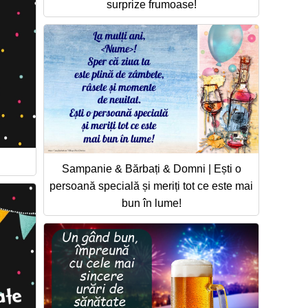
surprize frumoase!
Sampanie & Bărbați & Domni | Ești o
persoană specială și meriți tot ce este mai
bun în lume!