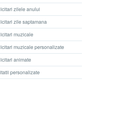
icitari zilele anului
icitari zile saptamana
icitari muzicale
icitari muzicale personalizate
icitari animate
itatii personalizate