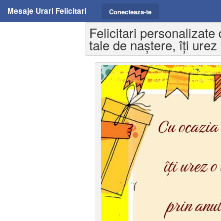
Mesaje Urari Felicitari
Conecteaza-te
Felicitari personalizate
tale de naștere, îți ure