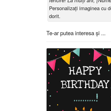
fericire! La mulți ani, {Nume
Personalizați imaginea cu 
dorit.
Te-ar putea interesa și ...