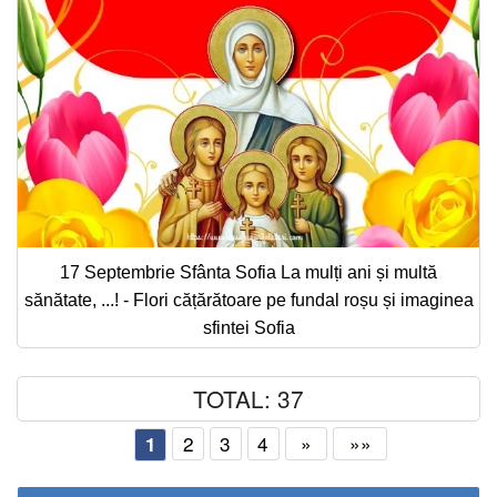
17 Septembrie Sfânta Sofia La mulți ani și multă
sănătate, ...! - Flori cățărătoare pe fundal roșu și imaginea
sfintei Sofia
TOTAL: 37
2
3
4
»
»»
1