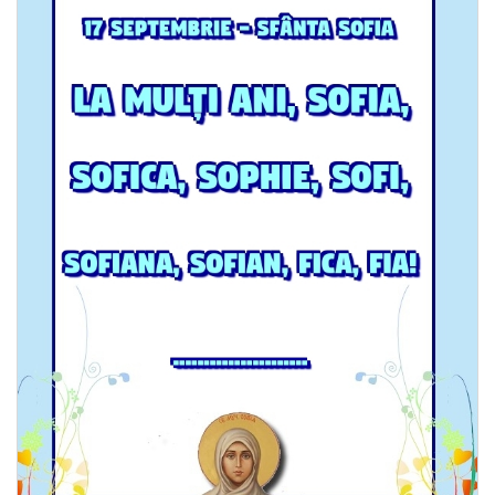
Felicitari zile saptamana
Felicitari muzicale
Felicitari muzicale personalizate
Felicitari animate
Invitatii personalizate
Conecteaza-te