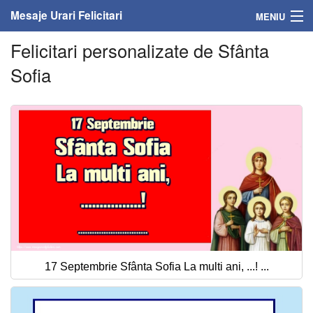
Mesaje Urari Felicitari
MENIU
Felicitari personalizate de Sfânta
Home
Sofia
Mesaje
Felicitari
Felicitari cu nume
Felicitari persoane
Felicitari personalizate
Felicitari varsta
17 Septembrie Sfânta Sofia La multi ani, ...! ...
Felicitari zilele anului