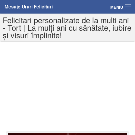
Mesaje Urari Felicitari
MENIU
Felicitari personalizate de la multi ani
Home
- Tort | La mulți ani cu sănătate, iubire
și visuri împlinite!
Mesaje
Felicitari
Felicitari cu nume
Felicitari persoane
Felicitari personalizate
Felicitari varsta
Felicitari zilele anului