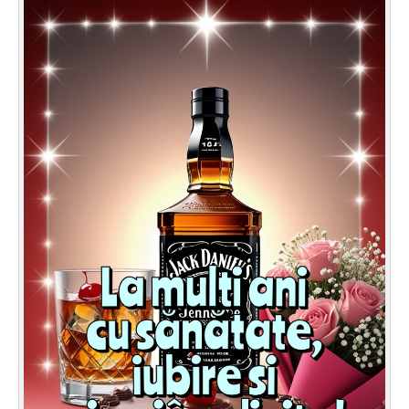
Felicitari zile saptamana
Felicitari muzicale
Felicitari muzicale personalizate
Felicitari animate
Invitatii personalizate
Conecteaza-te