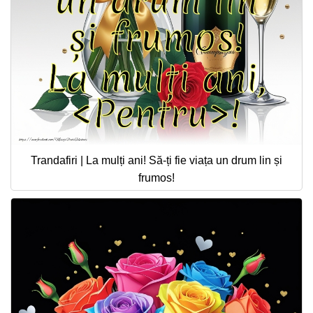
Trandafiri | La mulți ani! Să-ți fie viața un drum lin și
frumos!