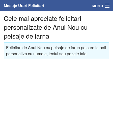
Mesaje Urari Felicitari
MENIU
Cele mai apreciate felicitari
Home
personalizate de Anul Nou cu
Mesaje
peisaje de iarna
Felicitari
Felicitari de Anul Nou cu peisaje de iarna pe care le poti
personaliza cu numele, textul sau pozele tale
Felicitari cu nume
Felicitari persoane
Felicitari personalizate
Felicitari varsta
Felicitari zilele anului