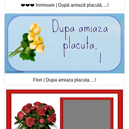
❤️❤️❤️ Inimioare | După amiază placută, ...!
Flori | Dupa amiaza placuta, ...!