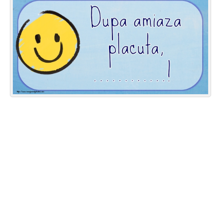
Felicitari zile saptamana
Felicitari muzicale
Felicitari muzicale personalizate
Felicitari animate
Invitatii personalizate
Conecteaza-te