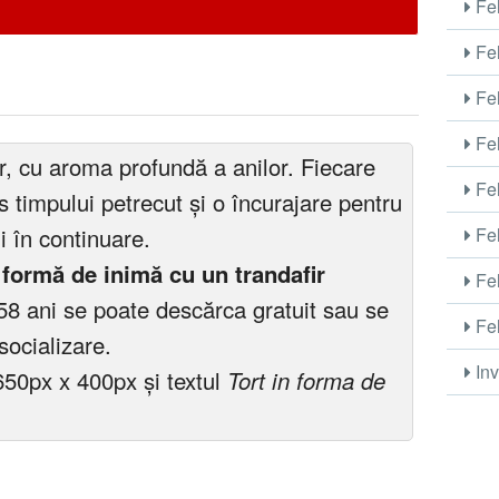
Fel
Fel
Fel
Fel
rar, cu aroma profundă a anilor. Fiecare
Fel
s timpului petrecut și o încurajare pentru
Fel
ii în continuare.
n formă de inimă cu un trandafir
Fel
58 ani se poate descărca gratuit sau se
Fel
socializare.
Inv
650px x 400px și textul
Tort in forma de