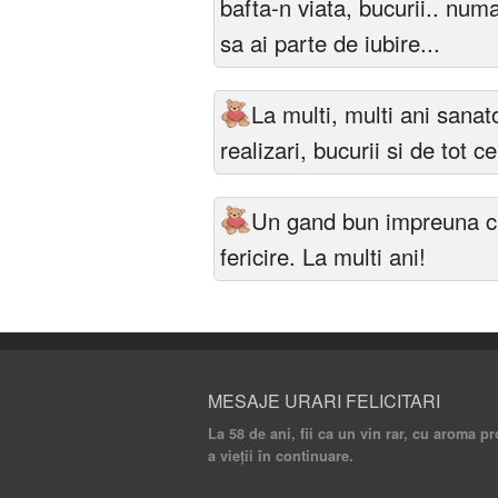
bafta-n viata, bucurii.. numai
sa ai parte de iubire...
La multi, multi ani sanat
realizari, bucurii si de tot 
Un gand bun impreuna cu 
fericire. La multi ani!
MESAJE URARI FELICITARI
La 58 de ani, fii ca un vin rar, cu aroma p
a vieții în continuare.