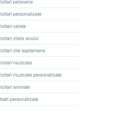
icitari persoane
icitari personalizate
icitari varsta
icitari zilele anului
icitari zile saptamana
icitari muzicale
icitari muzicale personalizate
icitari animate
itatii personalizate