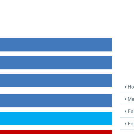
Ho
Me
Fel
Fel