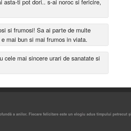
 asta-ti pot dori.. s-ai noroc si fericire,
osi si frumosi! Sa ai parte de multe
ce e mai bun si mai frumos in viata.
cele mai sincere urari de sanatate si
rofundă a anilor. Fiecare felicitare este un elogiu adus timpului petrecut ș