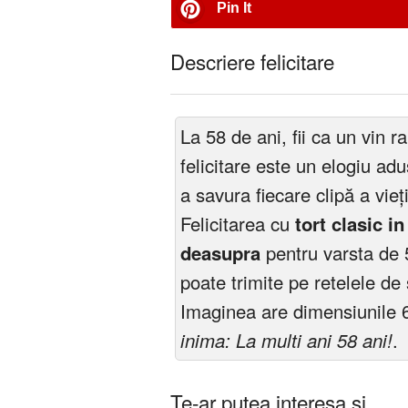
Pin It
Descriere felicitare
La 58 de ani, fii ca un vin 
felicitare este un elogiu adu
a savura fiecare clipă a vieț
Felicitarea cu
tort clasic i
deasupra
pentru varsta de 
poate trimite pe retelele de 
Imaginea are dimensiunile 
inima: La multi ani 58 ani!
.
Te-ar putea interesa și ...