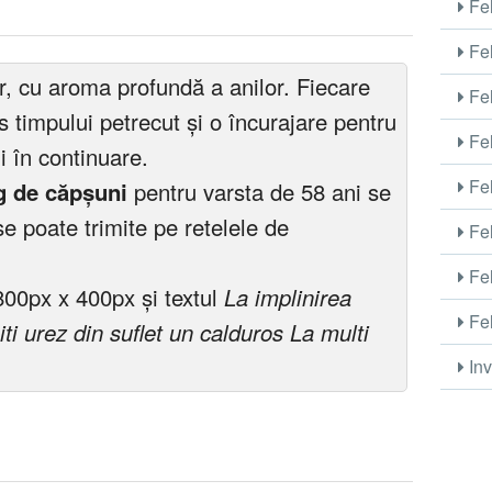
Fel
Fel
rar, cu aroma profundă a anilor. Fiecare
Fel
s timpului petrecut și o încurajare pentru
Fel
ii în continuare.
Fel
ng de căpșuni
pentru varsta de 58 ani se
e poate trimite pe retelele de
Fel
Fel
800px x 400px și textul
La implinirea
Fel
ti urez din suflet un calduros La multi
Inv