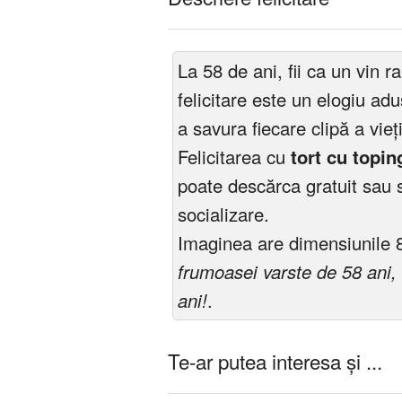
La 58 de ani, fii ca un vin 
felicitare este un elogiu adu
a savura fiecare clipă a vieț
Felicitarea cu
tort cu topi
poate descărca gratuit sau s
socializare.
Imaginea are dimensiunile 
frumoasei varste de 58 ani, i
ani!
.
Te-ar putea interesa și ...