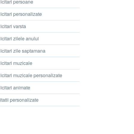
icitari persoane
icitari personalizate
icitari varsta
icitari zilele anului
icitari zile saptamana
icitari muzicale
icitari muzicale personalizate
icitari animate
itatii personalizate