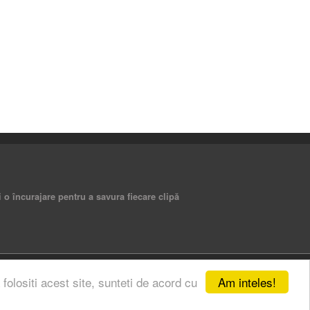
i o încurajare pentru a savura fiecare clipă
Am inteles!
 folositi acest site, sunteti de acord cu