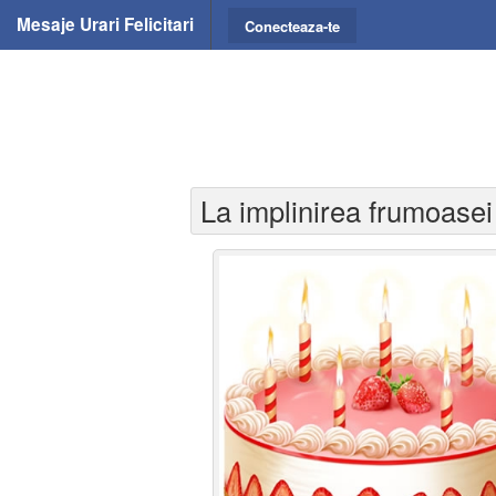
Mesaje Urari Felicitari
Conecteaza-te
La implinirea frumoasei 