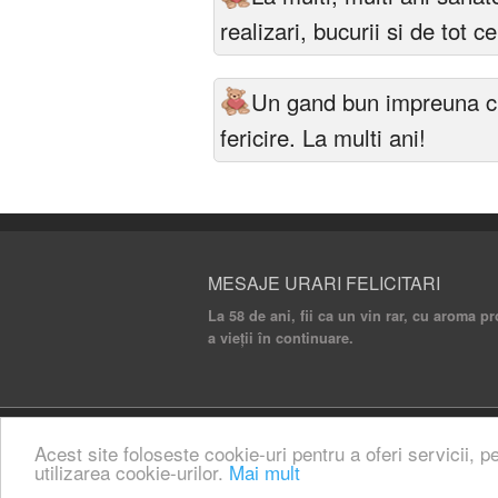
realizari, bucurii si de tot 
Un gand bun impreuna cu 
fericire. La multi ani!
MESAJE URARI FELICITARI
La 58 de ani, fii ca un vin rar, cu aroma p
a vieții în continuare.
© 2020 Mesaje Urari Felicitari. All rights rese
Acest site foloseste cookie-uri pentru a oferi servicii, p
utilizarea cookie-urilor.
Mai mult