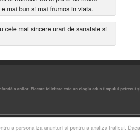
ce e mai bun si mai frumos in viata.
cele mai sincere urari de sanatate si
rofundă a anilor. Fiecare felicitare este un elogiu adus timpului petrecut ș
rved.
entru a personaliza anunturi si pentru a analiza traficul. Daca