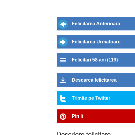
Felicitarea Anterioara
Felicitarea Urmatoare
Felicitari 58 ani (119)
Descarca felicitarea
Trimite pe Twitter
Pin It
Descriere felicitare