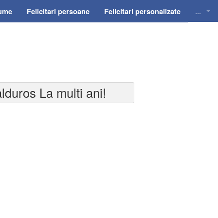
...
nume
Felicitari persoane
Felicitari personalizate
Felicit
Felicit
Felicit
alduros La multi ani!
Felicit
Felici
Felicit
Invitat