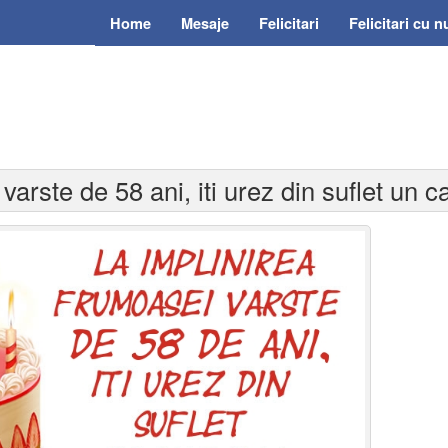
Home
Mesaje
Felicitari
Felicitari cu 
varste de 58 ani, iti urez din suflet un c