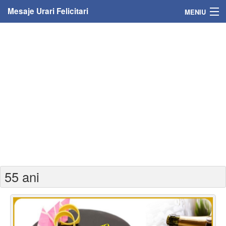
Mesaje Urari Felicitari
MENIU
Home
Mesaje
Felicitari
Felicitari cu nume
Felicitari persoane
Felicitari personalizate
55 ani
Felicitari varsta
Felicitari zilele anului