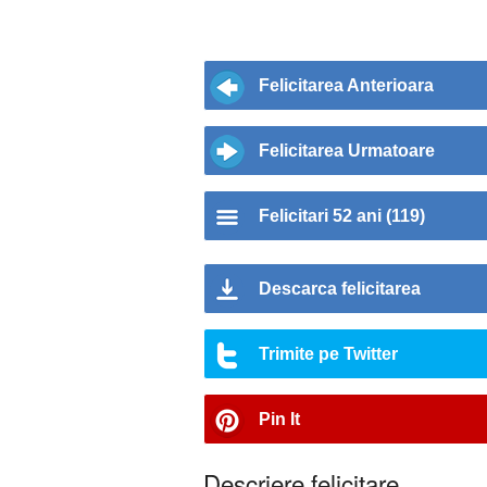
Felicitarea Anterioara
Felicitarea Urmatoare
Felicitari 52 ani (119)
Descarca felicitarea
Trimite pe Twitter
Pin It
Descriere felicitare