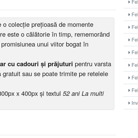
Fel
Fel
ne o colecție prețioasă de momente
Fel
are este o călătorie în timp, rememorând
Fel
u promisiunea unui viitor bogat în
Fel
ar cu cadouri și prăjuturi
pentru varsta
Fel
gratuit sau se poate trimite pe retelele
Fel
Fel
800px x 400px și textul
52 ani La multi
Inv