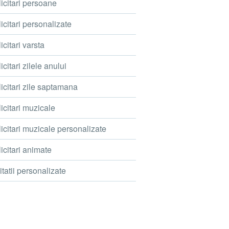
icitari persoane
icitari personalizate
icitari varsta
icitari zilele anului
icitari zile saptamana
icitari muzicale
icitari muzicale personalizate
icitari animate
itatii personalizate