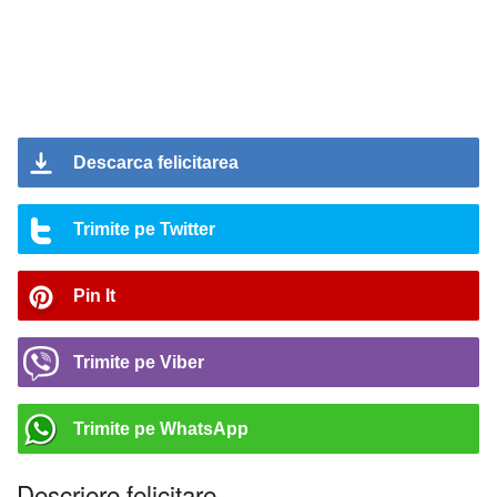
Descarca felicitarea
Trimite pe Twitter
Pin It
Trimite pe Viber
Trimite pe WhatsApp
Descriere felicitare