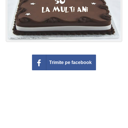
Felicitari zile saptamana
Felicitari muzicale
Felicitari muzicale personalizate
Felicitari animate
Invitatii personalizate
Trimite pe facebook
Conecteaza-te