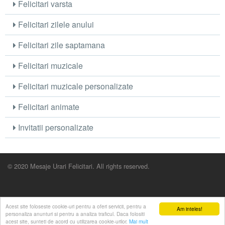
Felicitari varsta
Felicitari zilele anului
Felicitari zile saptamana
Felicitari muzicale
Felicitari muzicale personalizate
Felicitari animate
Invitatii personalizate
© 2020 Mesaje Urari Felicitari. All rights reserved.
Acest site foloseste cookie-uri pentru a oferi servicii, pentru a
Am inteles!
personaliza anunturi si pentru a analiza traficul. Daca folositi
acest site, sunteti de acord cu utilizarea cookie-urilor.
Mai mult