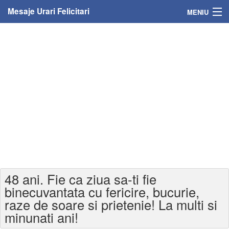
Mesaje Urari Felicitari
MENIU
Home
Mesaje
Felicitari
Felicitari cu nume
Felicitari persoane
Felicitari personalizate
48 ani. Fie ca ziua sa-ti fie
Felicitari varsta
binecuvantata cu fericire, bucurie,
raze de soare si prietenie! La multi si
Felicitari zilele anului
minunati ani!