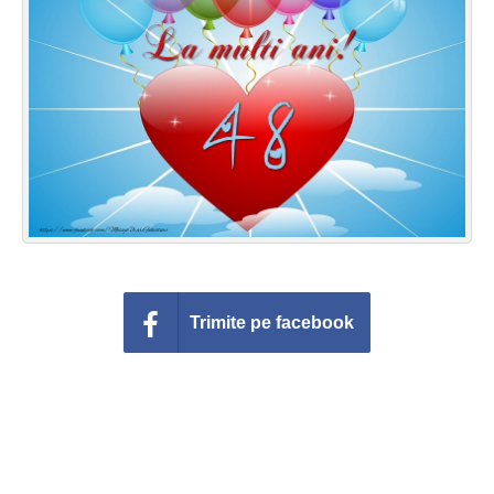
Felicitari zile saptamana
Felicitari muzicale
Felicitari muzicale personalizate
Felicitari animate
Invitatii personalizate
Conecteaza-te
Trimite pe facebook