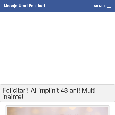
Mesaje Urari Felicitari
MENIU
Home
Mesaje
Felicitari
Felicitari cu nume
Felicitari persoane
Felicitari personalizate
Felicitari! Ai implinit 48 ani! Multi
Felicitari varsta
inainte!
Felicitari zilele anului