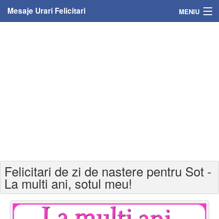
Mesaje Urari Felicitari
MENIU
Home
Mesaje
Felicitari
Felicitari cu nume
Felicitari persoane
Felicitari personalizate
Felicitari de zi de nastere pentru Sot -
Felicitari varsta
La multi ani, sotul meu!
Felicitari zilele anului