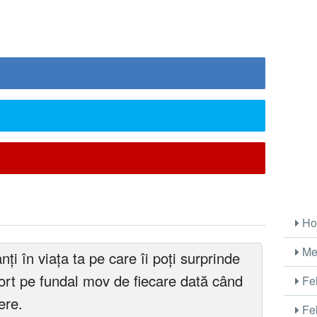
Ho
Me
ți în viața ta pe care îi poți surprinde
tort pe fundal mov de fiecare dată când
Fel
ere.
Fel