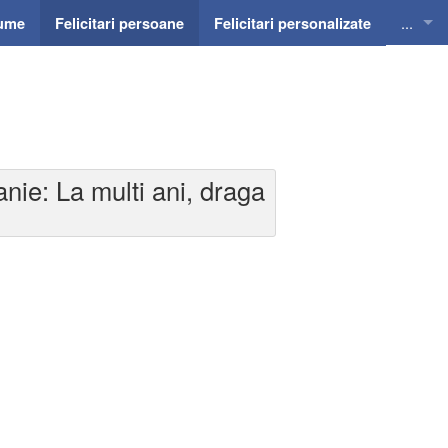
...
nume
Felicitari persoane
Felicitari personalizate
Felicit
Felicit
Felicit
anie: La multi ani, draga
Felicit
Felici
Felicit
Invitat