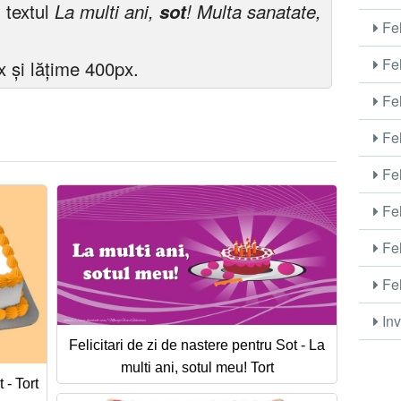
 textul
La multi ani,
sot
! Multa sanatate,
Fel
Fel
 și lățime 400px.
Fel
Fel
Fel
Fel
Fel
Fel
Inv
Felicitari de zi de nastere pentru Sot - La
multi ani, sotul meu! Tort
 - Tort