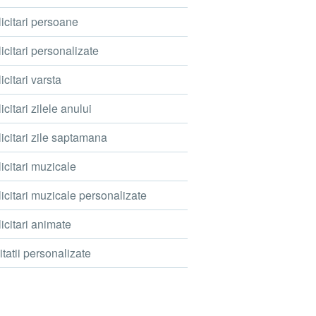
icitari persoane
icitari personalizate
icitari varsta
icitari zilele anului
icitari zile saptamana
icitari muzicale
icitari muzicale personalizate
icitari animate
itatii personalizate