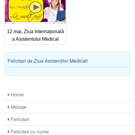
Felicitari zile saptamana
Felicitari muzicale
Felicitari muzicale personalizate
12 mai, Ziua Internațională
a Asistentului Medical
Felicitari animate
Invitatii personalizate
Felicitari de Ziua Asistenţilor Medicali
Conecteaza-te
Home
Mesaje
Felicitari
Felicitari cu nume