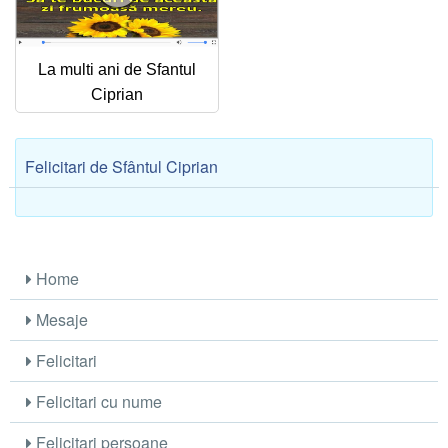
Felicitari zile saptamana
Felicitari muzicale
La multi ani de Sfantul
Ciprian
Felicitari muzicale personalizate
Felicitari animate
Felicitari de Sfântul Ciprian
Invitatii personalizate
Conecteaza-te
Home
Mesaje
Felicitari
Felicitari cu nume
Felicitari persoane