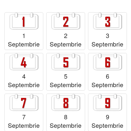
Felicitari zile saptamana
Felicitari muzicale
Felicitari muzicale personalizate
1
2
3
Septembrie
Septembrie
Septembrie
Felicitari animate
Invitatii personalizate
Conecteaza-te
4
5
6
Septembrie
Septembrie
Septembrie
7
8
9
Septembrie
Septembrie
Septembrie