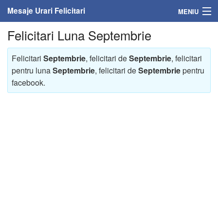
Mesaje Urari Felicitari
MENIU
Felicitari Luna Septembrie
Home
Mesaje
Felicitari
Septembrie
, felicitari de
Septembrie
, felicitari
pentru luna
Septembrie
, felicitari de
Septembrie
pentru
Felicitari
facebook.
Felicitari cu nume
Felicitari persoane
Felicitari personalizate
Felicitari varsta
Felicitari zilele anului