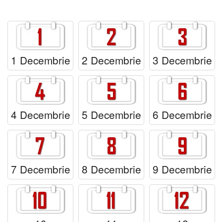
Felicitari zile saptamana
Felicitari muzicale
Felicitari muzicale personalizate
1 Decembrie
2 Decembrie
3 Decembrie
Felicitari animate
Invitatii personalizate
4 Decembrie
5 Decembrie
6 Decembrie
Conecteaza-te
7 Decembrie
8 Decembrie
9 Decembrie