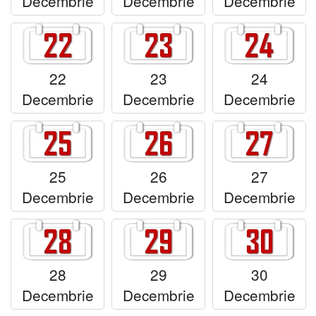
Decembrie
Decembrie
Decembrie
22
23
24
Decembrie
Decembrie
Decembrie
25
26
27
Decembrie
Decembrie
Decembrie
28
29
30
Decembrie
Decembrie
Decembrie