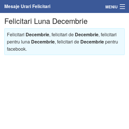
Mesaje Urari Felicitari
MENIU
Felicitari Luna Decembrie
Home
Mesaje
Felicitari
Decembrie
, felicitari de
Decembrie
, felicitari
pentru luna
Decembrie
, felicitari de
Decembrie
pentru
Felicitari
facebook.
Felicitari cu nume
Felicitari persoane
Felicitari personalizate
Felicitari varsta
Felicitari zilele anului