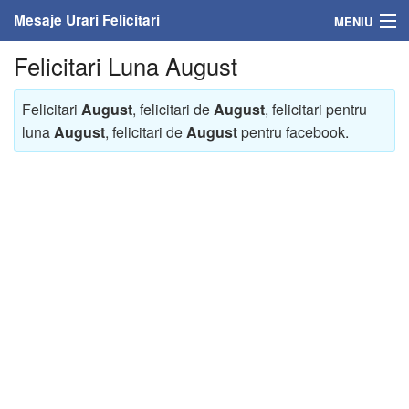
Mesaje Urari Felicitari
MENIU
Felicitari Luna August
Home
Mesaje
Felicitari
August
, felicitari de
August
, felicitari pentru
luna
August
, felicitari de
August
pentru facebook.
Felicitari
Felicitari cu nume
Felicitari persoane
Felicitari personalizate
Felicitari varsta
Felicitari zilele anului