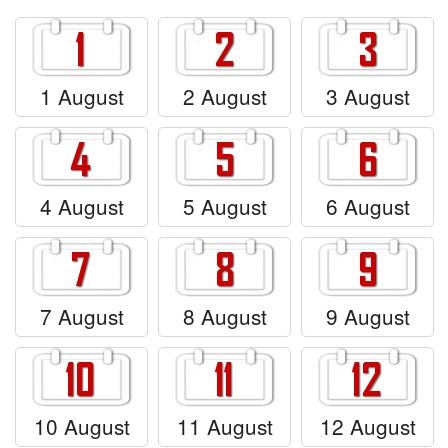
Felicitari zile saptamana
Felicitari muzicale
1 August
2 August
3 August
Felicitari muzicale personalizate
Felicitari animate
Invitatii personalizate
4 August
5 August
6 August
Conecteaza-te
7 August
8 August
9 August
10 August
11 August
12 August