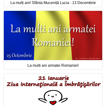
La mulți ani! Sfânta Muceniță Lucia - 13 Decembrie
La multi ani armatei Romaniei!