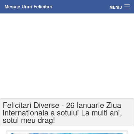
Mesaje Urari Felicitari
MENIU
Home
Mesaje
Felicitari
Felicitari cu nume
Felicitari persoane
Felicitari personalizate
Felicitari Diverse - 26 Ianuarie Ziua
Felicitari varsta
internationala a sotului La multi ani,
sotul meu drag!
Felicitari zilele anului