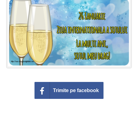
Felicitari zile saptamana
Felicitari muzicale
Felicitari muzicale personalizate
Felicitari animate
Invitatii personalizate
Conecteaza-te
Trimite pe facebook