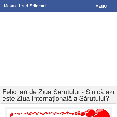
Mesaje Urari Felicitari
MENIU
Home
Mesaje
Felicitari
Felicitari cu nume
Felicitari persoane
Felicitari personalizate
Felicitari de Ziua Sarutului - Stii că azi
Felicitari varsta
este Ziua Internațională a Sărutului?
Felicitari zilele anului