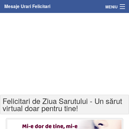
Mesaje Urari Felicitari
MENIU
Home
Mesaje
Felicitari
Felicitari cu nume
Felicitari persoane
Felicitari personalizate
Felicitari de Ziua Sarutului - Un sărut
Felicitari varsta
virtual doar pentru tine!
Felicitari zilele anului