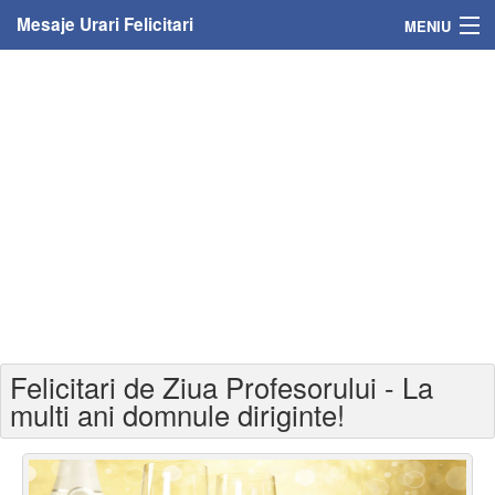
Mesaje Urari Felicitari
MENIU
Home
Mesaje
Felicitari
Felicitari cu nume
Felicitari persoane
Felicitari personalizate
Felicitari de Ziua Profesorului - La
Felicitari varsta
multi ani domnule diriginte!
Felicitari zilele anului