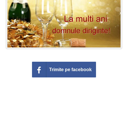
Felicitari zile saptamana
Felicitari muzicale
Felicitari muzicale personalizate
Felicitari animate
Invitatii personalizate
Trimite pe facebook
Conecteaza-te