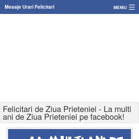
Mesaje Urari Felicitari
MENIU
Home
Mesaje
Felicitari
Felicitari cu nume
Felicitari persoane
Felicitari personalizate
Felicitari de Ziua Prieteniei - La multi
Felicitari varsta
ani de Ziua Prieteniei pe facebook!
Felicitari zilele anului