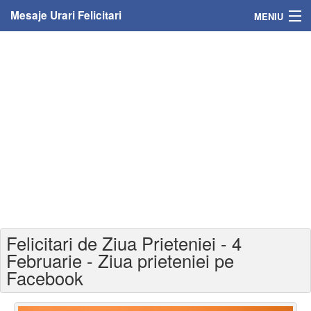
Mesaje Urari Felicitari
MENIU
Home
Mesaje
Felicitari
Felicitari cu nume
Felicitari persoane
Felicitari personalizate
Felicitari de Ziua Prieteniei - 4
Felicitari varsta
Februarie - Ziua prieteniei pe
Facebook
Felicitari zilele anului