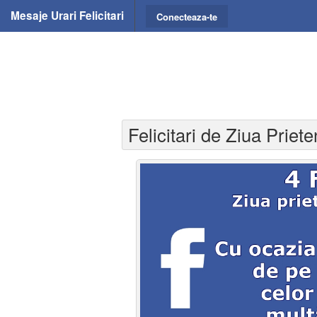
Mesaje Urari Felicitari
Conecteaza-te
Felicitari de Ziua Priet