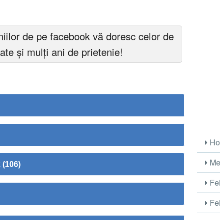
niilor de pe facebook vă doresc celor de
e și mulți ani de prietenie!
Ho
Me
 (106)
Fel
Fel