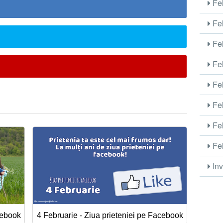
Fel
Fel
Fel
Fel
Fel
Fel
Fel
Fel
Inv
cebook
4 Februarie - Ziua prieteniei pe Facebook