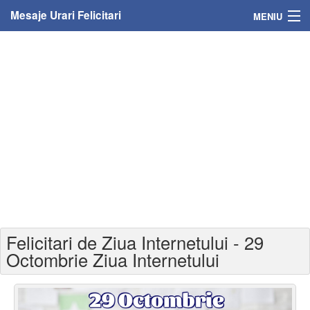
Mesaje Urari Felicitari
MENIU
Home
Mesaje
Felicitari
Felicitari cu nume
Felicitari persoane
Felicitari personalizate
Felicitari de Ziua Internetului - 29
Felicitari varsta
Octombrie Ziua Internetului
Felicitari zilele anului