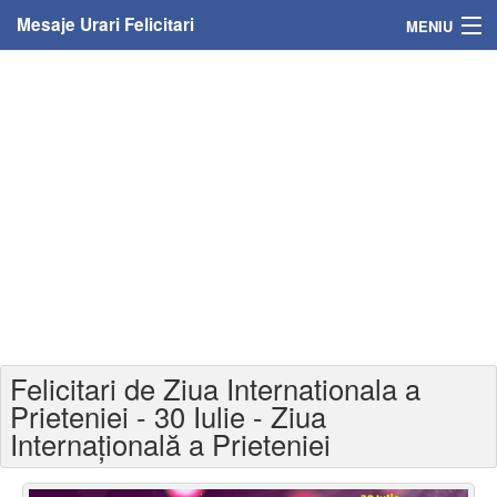
Mesaje Urari Felicitari
MENIU
Home
Mesaje
Felicitari
Felicitari cu nume
Felicitari persoane
Felicitari personalizate
Felicitari de Ziua Internationala a
Felicitari varsta
Prieteniei - 30 Iulie - Ziua
Internațională a Prieteniei
Felicitari zilele anului