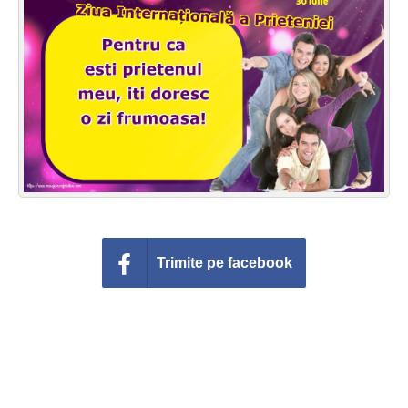
Felicitari zile saptamana
Felicitari muzicale
Felicitari muzicale personalizate
Felicitari animate
Invitatii personalizate
Conecteaza-te
Trimite pe facebook