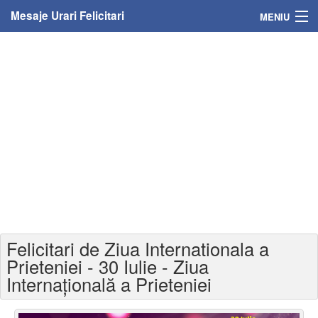
Mesaje Urari Felicitari
MENIU
Home
Mesaje
Felicitari
Felicitari cu nume
Felicitari persoane
Felicitari personalizate
Felicitari de Ziua Internationala a
Felicitari varsta
Prieteniei - 30 Iulie - Ziua
Internațională a Prieteniei
Felicitari zilele anului