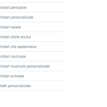
icitari persoane
icitari personalizate
icitari varsta
icitari zilele anului
icitari zile saptamana
icitari muzicale
icitari muzicale personalizate
icitari animate
itatii personalizate