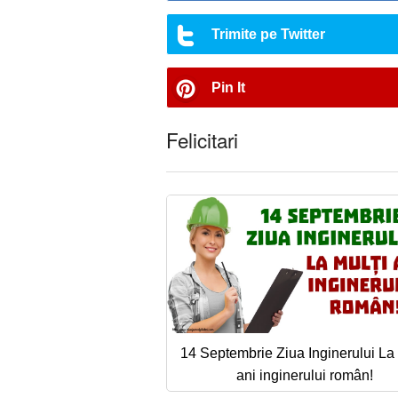
Trimite pe Twitter
Pin It
Felicitari
14 Septembrie Ziua Inginerului La 
ani inginerului român!