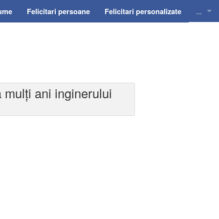
...
nume
Felicitari persoane
Felicitari personalizate
Felicit
Felicit
Felicit
 mulți ani inginerului
Felicit
Felici
Felicit
Invitat