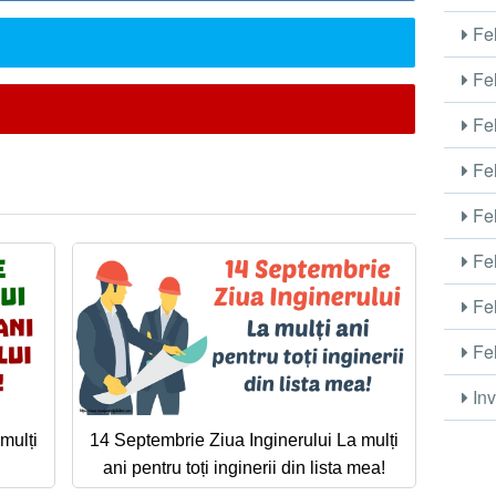
Fel
Fel
Fel
Fel
Fel
Fel
Fel
Fel
Inv
mulți
14 Septembrie Ziua Inginerului La mulți
ani pentru toți inginerii din lista mea!