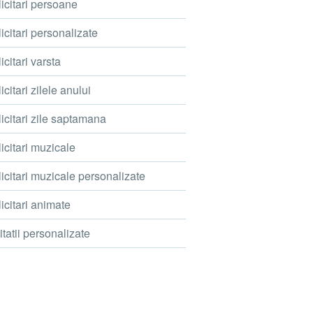
icitari persoane
icitari personalizate
icitari varsta
icitari zilele anului
icitari zile saptamana
icitari muzicale
icitari muzicale personalizate
icitari animate
itatii personalizate