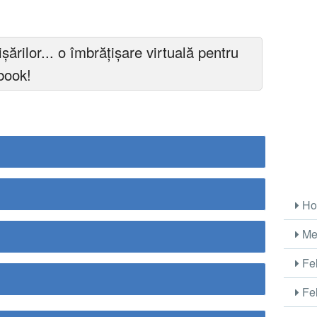
şărilor... o îmbrățișare virtuală pentru
ebook!
Ho
Me
Fel
Fel