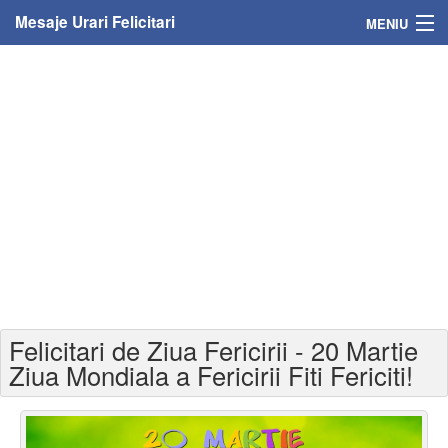
Mesaje Urari Felicitari
MENIU
Home
Mesaje
Felicitari
Felicitari cu nume
Felicitari persoane
Felicitari personalizate
Felicitari de Ziua Fericirii - 20 Martie
Felicitari varsta
Ziua Mondiala a Fericirii Fiti Fericiti!
Felicitari zilele anului