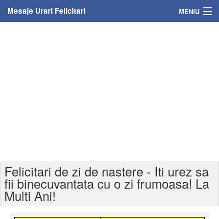
Mesaje Urari Felicitari
MENIU
Home
Mesaje
Felicitari
Felicitari cu nume
Felicitari persoane
Felicitari personalizate
Felicitari de zi de nastere - Iti urez sa
Felicitari varsta
fii binecuvantata cu o zi frumoasa! La
Multi Ani!
Felicitari zilele anului