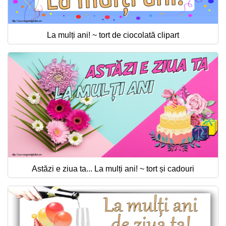
La mulți ani! ~ tort de ciocolată clipart
Astăzi e ziua ta... La mulți ani! ~ tort și cadouri