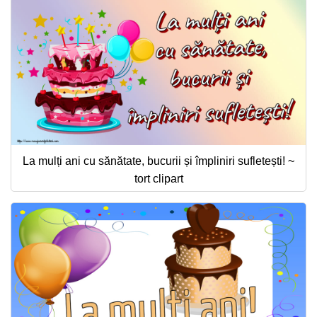
La mulți ani cu sănătate, bucurii și împliniri sufletești! ~
tort clipart