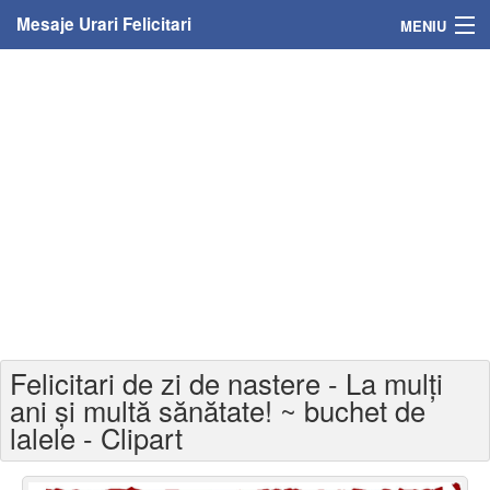
Mesaje Urari Felicitari
MENIU
Home
Mesaje
Felicitari
Felicitari cu nume
Felicitari persoane
Felicitari personalizate
Felicitari de zi de nastere - La mulți
Felicitari varsta
ani și multă sănătate! ~ buchet de
lalele - Clipart
Felicitari zilele anului