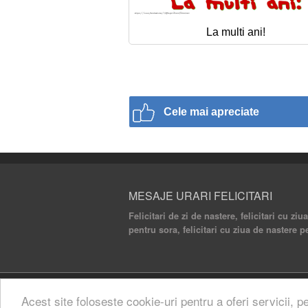
La multi ani!
Cele mai apreciate
MESAJE URARI FELICITARI
Felicitari de zi de nastere, felicitari cu ziu
pentru sora, felicitari cu ziua de nastere p
© 2020 Mesaje Urari Felicitari. All rights rese
Acest site foloseste cookie-uri pentru a oferi servicii, p