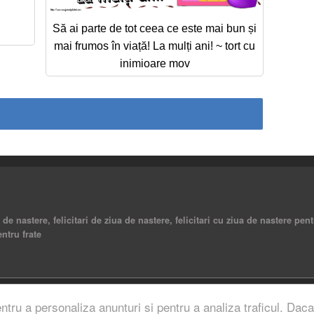
Să ai parte de tot ceea ce este mai bun și
mai frumos în viață! La mulți ani! ~ tort cu
inimioare mov
a de nastere, felicitari de ziua de nastere, felicitari cu ziua de nastere pent
entru frate
rved.
entru a personaliza anunturi si pentru a analiza traficul. Daca