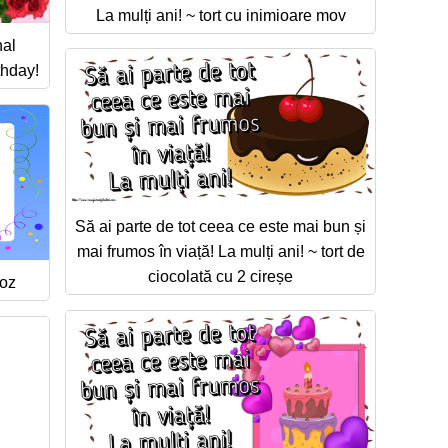
La mulți ani! ~ tort cu inimioare mov
nal
thday!
Să ai parte de tot ceea ce este mai bun și
mai frumos în viață! La mulți ani! ~ tort de
ciocolată cu 2 cireșe
roz