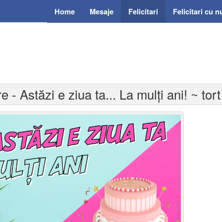
Home
Mesaje
Felicitari
Felicitari cu 
re - Astăzi e ziua ta... La mulți ani! ~ t