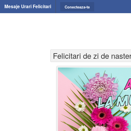
Mesaje Urari Felicitari
Conecteaza-te
Felicitari de zi de naste