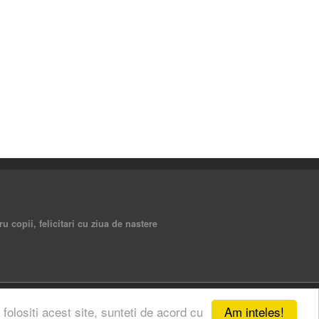
ru copii, felicitari cu ziua de nastere
Am inteles!
 folositi acest site, sunteti de acord cu