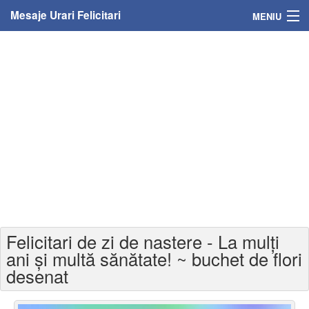
Mesaje Urari Felicitari
MENIU
Home
Mesaje
Felicitari
Felicitari cu nume
Felicitari persoane
Felicitari personalizate
Felicitari de zi de nastere - La mulți
Felicitari varsta
ani și multă sănătate! ~ buchet de flori
desenat
Felicitari zilele anului