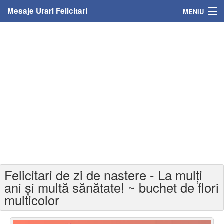
Mesaje Urari Felicitari
MENIU
Home
Mesaje
Felicitari
Felicitari cu nume
Felicitari persoane
Felicitari personalizate
Felicitari de zi de nastere - La mulți
Felicitari varsta
ani și multă sănătate! ~ buchet de flori
multicolor
Felicitari zilele anului