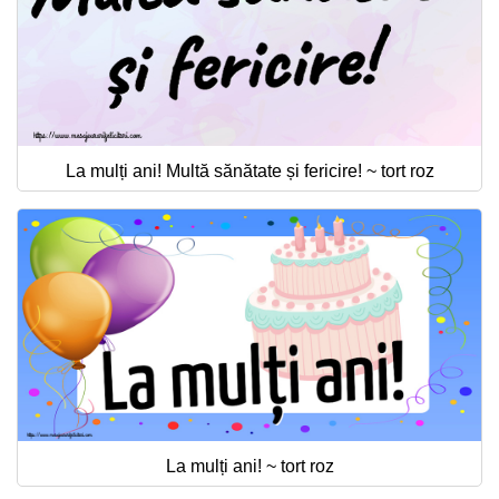
La mulți ani! Multă sănătate și fericire! ~ tort roz
La mulți ani! ~ tort roz