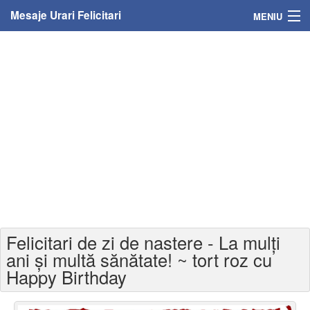
Mesaje Urari Felicitari
MENIU
Home
Mesaje
Felicitari
Felicitari cu nume
Felicitari persoane
Felicitari personalizate
Felicitari de zi de nastere - La mulți
Felicitari varsta
ani și multă sănătate! ~ tort roz cu
Happy Birthday
Felicitari zilele anului