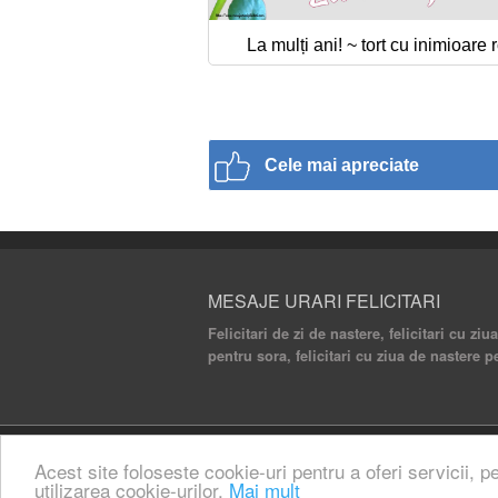
La mulți ani! ~ tort cu inimioare 
Cele mai apreciate
MESAJE URARI FELICITARI
Felicitari de zi de nastere, felicitari cu ziu
pentru sora, felicitari cu ziua de nastere p
© 2020 Mesaje Urari Felicitari. All rights rese
Acest site foloseste cookie-uri pentru a oferi servicii, p
utilizarea cookie-urilor.
Mai mult