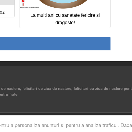
roz
La multi ani cu sanatate fericire si
dragoste!
a de nastere, felicitari de ziua de nastere, felicitari cu ziua de nastere pent
entru frate
rved.
entru a personaliza anunturi si pentru a analiza traficul. Daca