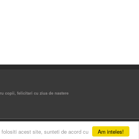
ru copii, felicitari cu ziua de nastere
Am inteles!
 folositi acest site, sunteti de acord cu