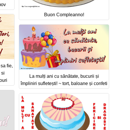
mov
Buon Compleanno!
sa fie,
 si
La mulți ani cu sănătate, bucurii și
ouri
împliniri sufletești! ~ tort, baloane și confeti