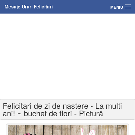
Mesaje Urari Felicitari
MENIU
Home
Mesaje
Felicitari
Felicitari cu nume
Felicitari persoane
Felicitari personalizate
Felicitari de zi de nastere - La multi
Felicitari varsta
ani! ~ buchet de flori - Pictură
Felicitari zilele anului