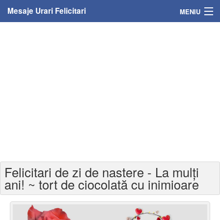
Mesaje Urari Felicitari
MENIU
Home
Mesaje
Felicitari
Felicitari cu nume
Felicitari persoane
Felicitari personalizate
Felicitari de zi de nastere - La mulți
Felicitari varsta
ani! ~ tort de ciocolată cu inimioare
Felicitari zilele anului