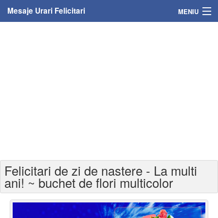
Mesaje Urari Felicitari
MENIU
Home
Mesaje
Felicitari
Felicitari cu nume
Felicitari persoane
Felicitari personalizate
Felicitari de zi de nastere - La multi
Felicitari varsta
ani! ~ buchet de flori multicolor
Felicitari zilele anului