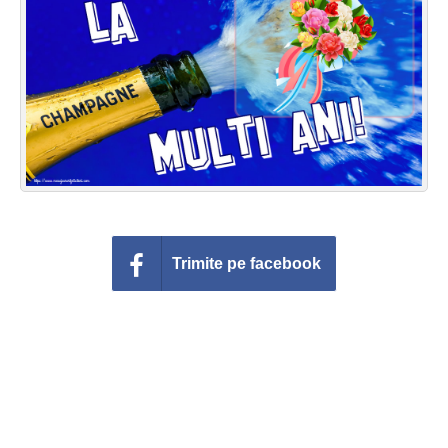
Felicitari zile saptamana
Felicitari muzicale
Felicitari muzicale personalizate
Felicitari animate
Invitatii personalizate
Conecteaza-te
Trimite pe facebook