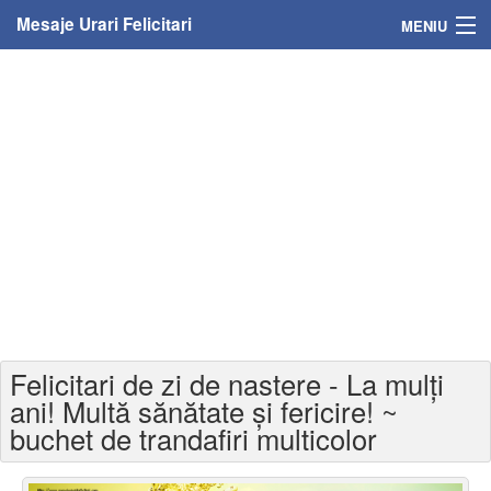
Mesaje Urari Felicitari
MENIU
Home
Mesaje
Felicitari
Felicitari cu nume
Felicitari persoane
Felicitari personalizate
Felicitari de zi de nastere - La mulți
Felicitari varsta
ani! Multă sănătate și fericire! ~
buchet de trandafiri multicolor
Felicitari zilele anului