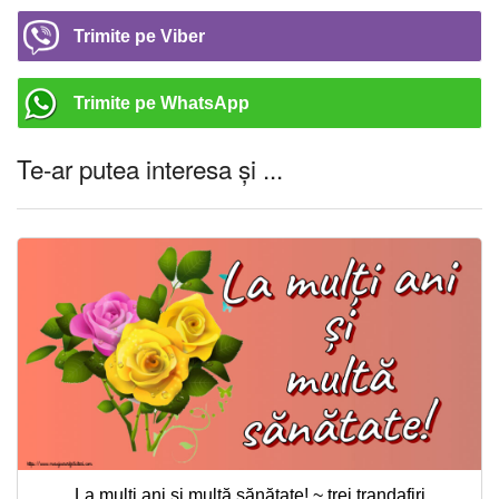
Trimite pe Viber
Trimite pe WhatsApp
Te-ar putea interesa și ...
La mulți ani și multă sănătate! ~ trei trandafiri