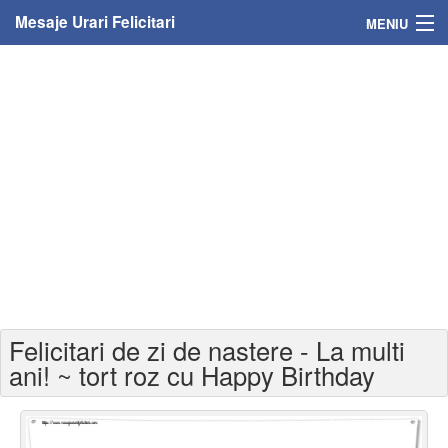
Mesaje Urari Felicitari
MENIU
Home
Mesaje
Felicitari
Felicitari cu nume
Felicitari persoane
Felicitari personalizate
Felicitari de zi de nastere - La multi
Felicitari varsta
ani! ~ tort roz cu Happy Birthday
Felicitari zilele anului