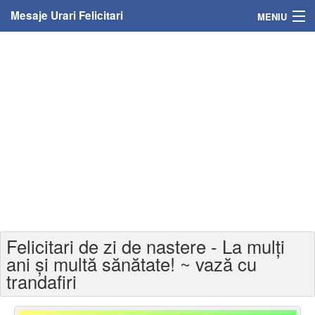
Mesaje Urari Felicitari
MENIU
Home
Mesaje
Felicitari
Felicitari cu nume
Felicitari persoane
Felicitari personalizate
Felicitari de zi de nastere - La mulți
Felicitari varsta
ani și multă sănătate! ~ vază cu
trandafiri
Felicitari zilele anului